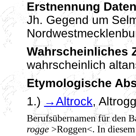
Erstnennung Daten
Jh. Gegend um Selm
Nordwestmecklenbu
Wahrscheinliches Z
wahrscheinlich alta
Etymologische Ab
1.)
→Altrock
, Altrog
Berufsübernamen für den Ba
rogge
>Roggen<. In diesem S