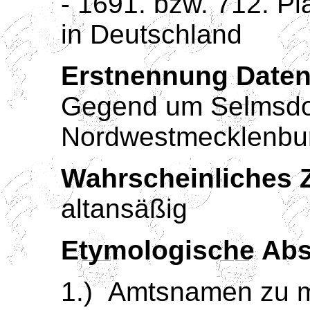
- 1691. bzw. 712. P
in Deutschland
Erstnennung Daten
Gegend um Selmsdo
Nordwestmecklenbu
Wahrscheinliches Z
altansäßig
Etymologische Ab
1.)
Amtsnamen zu m