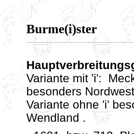
Burme(i)ster
Hauptverbreitungsg
Variante mit 'i': Me
besonders Nordwest
Variante ohne 'i' b
Wendland .